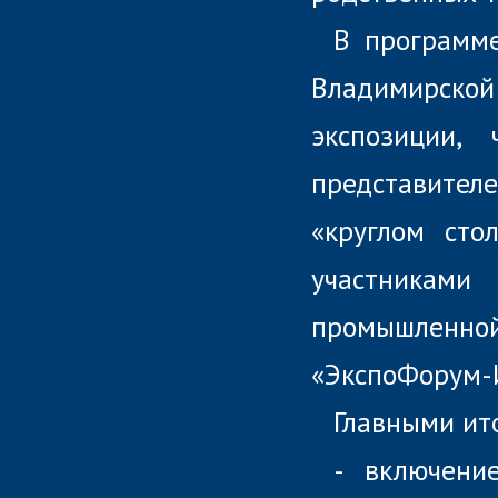
В программ
Владимирск
экспозиции,
представите
«круглом сто
участникам
промышленн
«ЭкспоФорум-
Главными ит
- включени