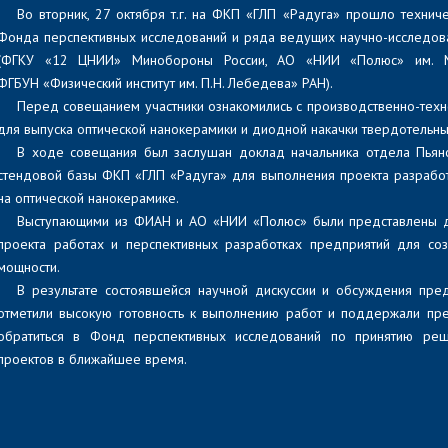
Во вторник, 27 октября т.г. на ФКП «ГЛП «Радуга» прошло технич
Фонда перспективных исследований и ряда ведущих научно-исследова
(ФГКУ «12 ЦНИИ» Минобороны России, АО «НИИ «Полюс» им. М
ФГБУН «Физический институт им. П.Н. Лебедева» РАН).
Перед совещанием участники ознакомились с производственно-тех
для выпуска оптической нанокерамики и диодной накачки твердотельны
В ходе совещания был заслушан доклад начальника отдела Пьяно
стендовой базы ФКП «ГЛП «Радуга» для выполнения проекта разработ
на оптической нанокерамике.
Выступающими из ФИАН и АО «НИИ «Полюс» были представлены 
проекта работах и перспективных разработках предприятий для со
мощности.
В результате состоявшейся научной дискуссии и обсуждения пре
отметили высокую готовность к выполнению работ и поддержали пр
обратиться в Фонд перспективных исследований по принятию реш
проектов в ближайшее время.