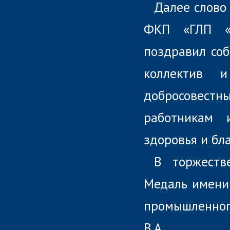
Далее слово 
ФКП «ГЛП «Р
поздравил соб
коллектив 
добросовест
работникам 
здоровья и бл
В торжеств
Медаль имени 
промышленног
В.А.