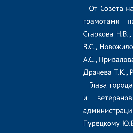
От Совета н
грамотами н
Старкова Н.В.,
В.С., Новожил
А.С., Привалов
Драчева Т.К., 
Глава город
и ветерано
администраци
Пурецкому Ю.В.