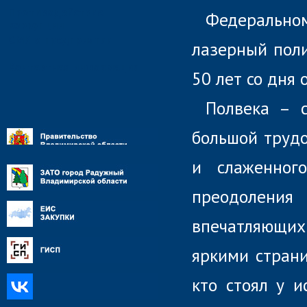
Противодействие
Федерально
коррупции
СМИ о предприятии
лазерный поли
Контактная информация
50 лет со дня 
Полвека – 
большой трудо
и слаженног
преодоления 
впечатляющих
яркими страни
кто стоял у и