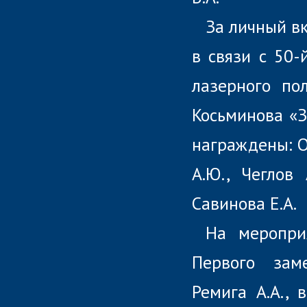
За личный в
в связи с 50-
лазерного по
Косьминова «З
награждены: Ос
А.Ю., Чеглов 
Савинова Е.А.
На меропри
Первого зам
Ремига А.А., 