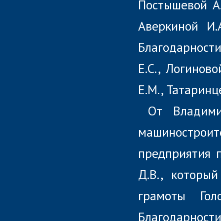
Постышевой А.
Аверкиной И.А
Благодарности 
Е.С., Логиново
Е.М., Татаринц
От Владими
машиностроит
предприятия п
Д.В., которы
грамоты Гол
Благодарности