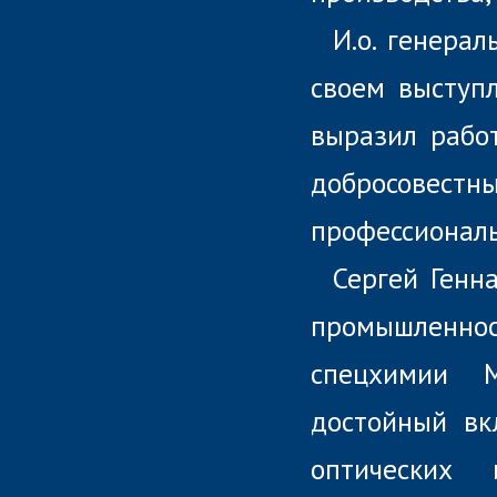
И.о. генера
своем выступ
выразил рабо
добросовестн
профессиональ
Сергей Генн
промышленн
спецхимии 
достойный вк
оптических 