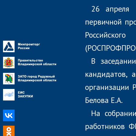
Противодействие
26 апреля 
коррупции
СМИ о предприятии
первичной про
Контактная информация
Российског
(РОСПРОФПРО
В заседани
кандидатов, 
организации 
Белова Е.А.
На собрани
работников Ф