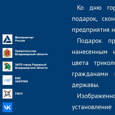
Противодействие
Ко дню гор
коррупции
СМИ о предприятии
подарок, ско
Контактная информация
предприятия н
Подарок п
нанесенным 
цвета трикол
гражданами 
державы.
Изображе
установле