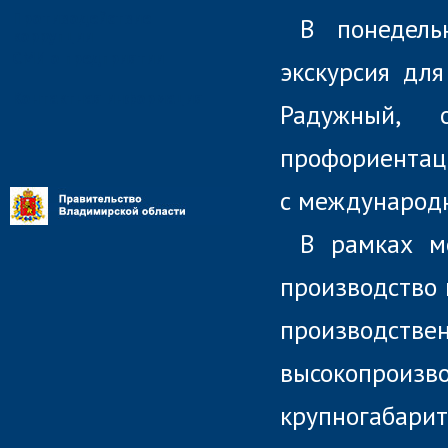
Противодействие
В понедель
коррупции
СМИ о предприятии
экскурсия дл
Контактная информация
Радужный, 
профориент
с международ
В рамках м
производство 
производс
высокопроиз
крупногабарит