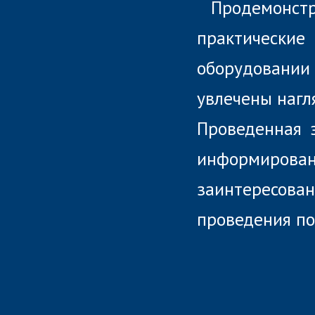
Продемонс
практически
оборудовани
увлечены нагл
Проведенная 
информирован
заинтересова
проведения п