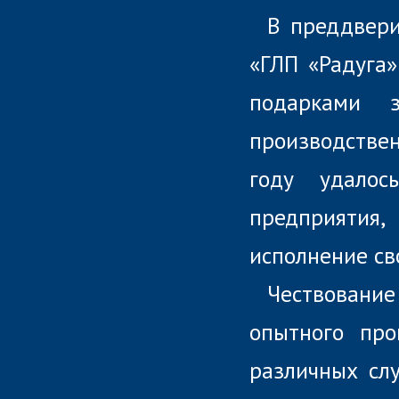
Противодействие
В преддвери
коррупции
СМИ о предприятии
«ГЛП «Радуга
Контактная информация
подарками 
производстве
году удалос
предприятия,
исполнение св
Чествовани
опытного прои
различных сл