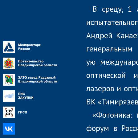
Противодействие
В среду, 1 
коррупции
СМИ о предприятии
испытательно
Контактная информация
Андрей Канаев
генеральным
ую междунаро
оптической 
лазеров и опт
ВК «Тимирязев
«Фотоника:
форум в Росс