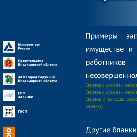
Противодействие
коррупции
СМИ о предприятии
Контактная информация
Примеры зап
имуществе и 
работнико
несовершеннол
Справка о доходах, расход
Справка о доходах, расход
Справка о доходах, расх
ребенка)
Другие бланки