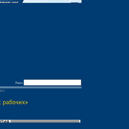
Поиск
их»
х рабочих»