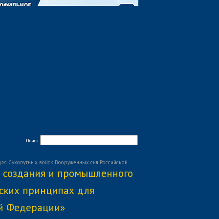
Поиск
для Сухопутных войск Вооруженных сил Российской
х создания и промышленного
ских принципах для
ой Федерации»