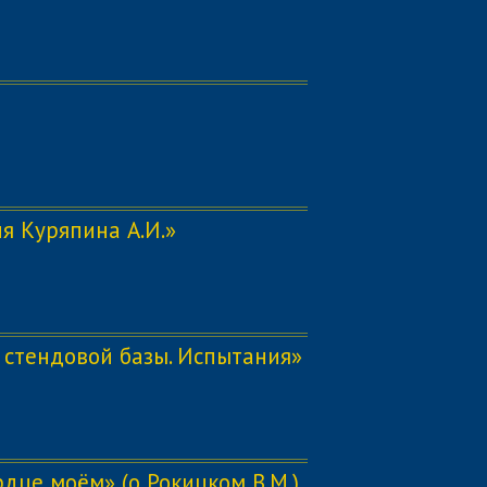
я Куряпина А.И.»
 стендовой базы. Испытания»
рдце моём» (о Рокицком В.М.)