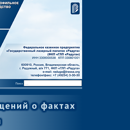
Поиск
щений о фактах
и